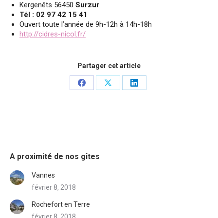
Kergenêts 56450
Surzur
Tél : 02 97 42 15 41
Ouvert toute l’année de 9h-12h à 14h-18h
http://cidres-nicol.fr/
Partager cet article
Share
Share
Share
on
on
on
Facebook
X
LinkedIn
A proximité de nos gîtes
Vannes
février 8, 2018
Rochefort en Terre
février 8, 2018