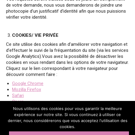
de votre demande, nous vous demanderons de joindre une
photocopie d’un justificatif d’identité afin que nous puissions
vérifier votre identité.
COOKIES/ VIE PRIVÉE
Ce site utilise des cookies afin d’améliorer votre navigation et
d’effectuer le suivi de la fréquentation du site (via les services
Google Analytics).Vous avez la possibilité de désactiver les
cookies en vous rendant dans les options de votre navigateur.
Cliquez sur le lien correspondant à votre navigateur pour
découvrir comment faire :
Google Chrome
Mozilla Firefox
Safari
Opera
Internet Explorer
Nous utilisons des cookies pour vous garantir la meilleure
expérience sur notre site. Si vous continuez à utiliser ce
dernier, nous considérerons que vous acceptez l'utilisation des
cookies.
Partager cette page