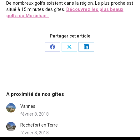
De nombreux golfs existent dans la région. Le plus proche est
situé à 15 minutes des gîtes.
Découvrez les plus beaux
golfs du Morbihan.
Partager cet article
Share
Share
Share
on
on
on
Facebook
X
LinkedIn
A proximité de nos gîtes
Vannes
février 8, 2018
Rochefort en Terre
février 8, 2018